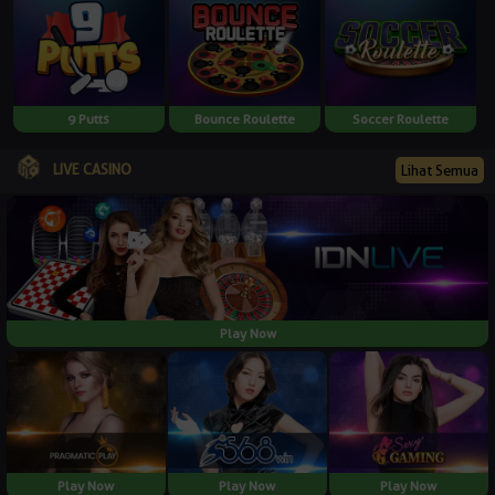
9 Putts
Bounce Roulette
Soccer Roulette
LIVE CASINO
Lihat Semua
Play Now
Play Now
Play Now
Play Now